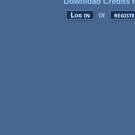
Download Credits F
or
Log in
regist