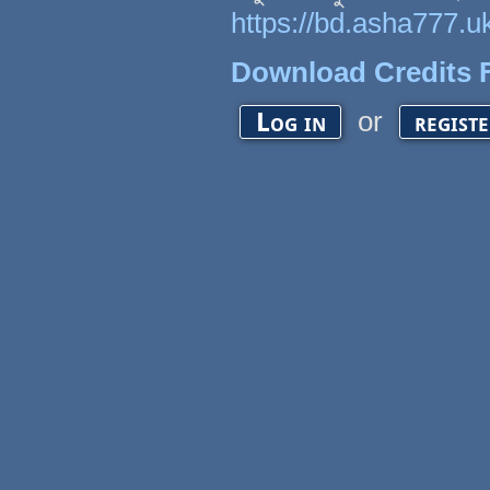
https://bd.asha777.
Download Credits F
or
Log in
regist