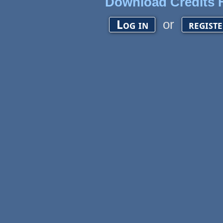
Download Credits F
or
Log in
regist